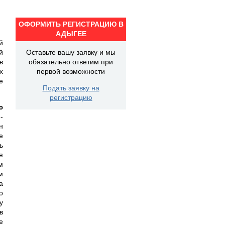
ОФОРМИТЬ РЕГИСТРАЦИЮ В
АДЫГЕЕ
й
й
Оставьте вашу заявку и мы
в
обязательно ответим при
х
первой возможности
е
Подать заявку на
регистрацию
ю
-
н
е
ь
я
м
м
а
о
у
в
е