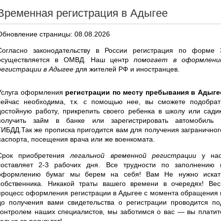
Временная регистрация в Адыгее
Обновление страницы: 08.08.2026
Согласно законодательству в России регистрация по форме 
осуществляется в ОМВД. Наш центр
помогает в оформлени
регистрации в Адыгее
для жителей РФ и иностранцев.
Услуга оформления
регистрации по месту пребывания в Адыге
сейчас необходима, т.к. с помощью нее, вы сможете подобрат
достойную работу, прикрепить своего ребенка в школу или садик
получить займ в банке или зарегистрировать автомобиль 
ГИБДД.Так же прописка пригодится вам для получения заграничног
паспорта, посещения врача или же военкомата.
Срок приобретения
легальной временной регистрации
у нас
составляет 2-3 рабочих дня. Все трудности по заполнению 
оформлению бумаг мы берем на себя! Вам Не нужно искат
собственника. Никакой траты вашего времени в очередях! Вес
процесс оформления регистрации в Адыгее с момента обращения 
до получения вами свидетельства о регистрации проводится по
контролем наших специалистов, мы заботимся о вас — вы платит
только за результат!