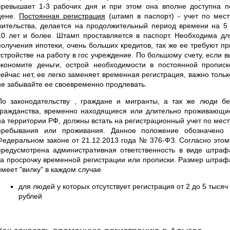
превышает 1-3 рабочих дня и при этом она вполне доступна п
цене.
Постоянная регистрация
(штамп в паспорт) - учет по мест
жительства, делается на продолжительный период времени на 5 
10 лет и более. Штамп проставляется в паспорт. Необходима дл
получения ипотеки, очень больших кредитов, так же ее требуют пр
устройстве на работу в гос учреждение. По большому счету, если в
экономите деньги, острой необходимости в постоянной прописк
сейчас нет, ее легко заменяет временная регистрация, важно тольк
не забывайте ее своевременно продлевать.
По законодательству , граждане и мигранты, а так же люди бе
гражданства, временно находящиеся или длительно проживающи
на территории РФ, должны встать на регистрационный учет по мест
пребывания или проживания. Данное положение обозначено 
Федеральном законе от 21.12.2013 года № 376-ФЗ. Согласно этом
предусмотрена административная ответственность в виде штраф
за просрочку временной регистрации или прописки. Размер штраф
имеет "вилку" в каждом случае
для людей у которых отсутствует регистрация от 2 до 5 тысяч
рублей