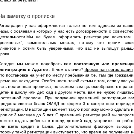
На заметку о прописке
Регистрация у нас оформляется только по тем адресам из наше
базы, с хозяевами которых у нас есть договоренности о совместно
деятельности.Мы не будем оформлять регистрацию клиентам 
"резиновых", сомнительных местах, потому что ценим свои
клиентов и хотим быть уверенными, что вас не выпишут раньш
срока.
Сегодня мы можем подобрать вам
постоянную или временну
регистрацию в Адыгее
. В чем отличие?
Временная регистрация
это постановка на учет по месту пребывания т.е. там где граждани
временно находится. Особенность такой схемы в том, если у вас уж
есть постоянная прописка, но скажем вам целесообразно отправит
детей в школу или дет. сад в другом месте, вам не нужно лишатьс
постоянной прописки. При получении временной регистрации ва
предоставляется бланк ОМВД по форме 3 с конкретным периодо
регистрации. В настоящий момент такую прописку можно сделать н
срок от 3 месяцев до 5 лет. С временной регистрацией вы запрост
можете отдать ребенка в школу, детский сад, устроится на работ
или взять кредит в банке. Дополнительным фактором выбора 
сторону такой регистрации выступает то, что время ее получения н